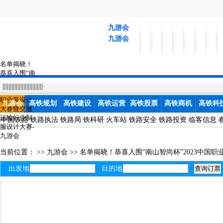
九游会
九游会
名单揭晓！
恭喜入围“南
山智尚
|||||||||||||||||||||||||||·
杯”2023中国
职业装设计
九游会
高铁规划
高铁建设
高铁运营
高铁股票
高铁商机
高铁科
大赛暨交通
运输行业制
中国铁路
铁路执法
铁路局
铁科研
火车站
铁路安全
铁路投资
临客信息
服设计大赛-
九游会
当前位置： >>
九游会
>>
名单揭晓！恭喜入围“南山智尚杯”2023中国
出发地
目的地