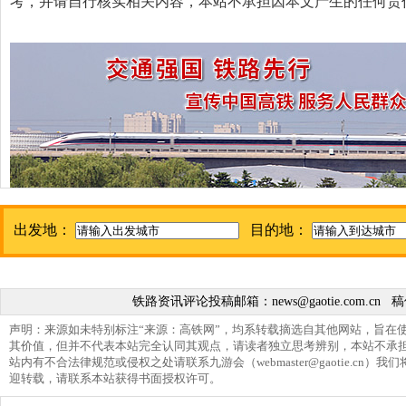
考，并请自行核实相关内容，本站不承担因本文产生的任何责
出发地：
目的地：
铁路资讯评论投稿邮箱：
news@gaotie.com.cn
稿
声明：来源如未特别标注“来源：高铁网”，均系转载摘选自其他网站，旨在
其价值，但并不代表本站完全认同其观点，请读者独立思考辨别，本站不承
站内有不合法律规范或侵权之处请联系九游会（
webmaster@gaotie.cn
）我们
迎转载，请联系本站获得书面授权许可。