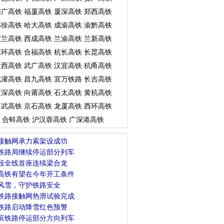
南广高铁
福厦高铁
厦深高铁
郑西高铁
郑徐高铁
哈大高铁
成渝高铁
渝黔高铁
宝兰高铁
西成高铁
兰渝高铁
兰新高铁
东环高铁
合福高铁
杭长高铁
长昆高铁
大西高铁
武广高铁
汉宜高铁
杭甬高铁
成灌高铁
昌九高铁
宜万铁路
长吉高铁
京深高铁
向莆高铁
石太高铁
黄杭高铁
石武高铁
京石高铁
龙厦高铁
西环高铁
合蚌高铁
沪汉蓉高铁
广深港高铁
接触网承力索架设成功
铁路局继续停运部分列车
段全线首座连续梁合龙
高铁有望在今年开工条件
风雪，守护铁路安全
铁路接触网热滑试验完成
铁路启动降雪红色预警
滨铁路停运部分方向列车