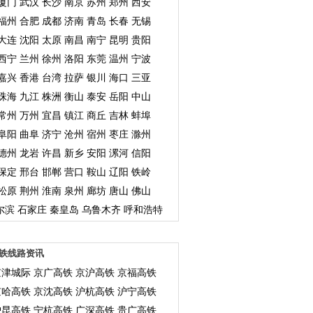
厦门
武汉
长沙
南京
苏州
郑州
西安
福州
合肥
成都
济南
青岛
长春
无锡
大连
沈阳
太原
南昌
南宁
昆明
贵阳
西宁
兰州
徐州
洛阳
东莞
温州
宁波
嘉兴
香港
台湾
拉萨
银川
海口
三亚
珠海
九江
株洲
衡山
泰安
岳阳
中山
常州
万州
宜昌
镇江
商丘
吉林
蚌埠
阜阳
曲阜
济宁
沧州
宿州
枣庄
滁州
德州
龙岩
许昌
新乡
安阳
漯河
信阳
保定
邢台
邯郸
营口
鞍山
辽阳
铁岭
松原
荆州
淮南
泉州
廊坊
唐山
佛山
尔滨
石家庄
秦皇岛
乌鲁木齐
呼和浩特
铁线路资讯
京津城际
京广高铁
京沪高铁
京福高铁
京哈高铁
京沈高铁
沪杭高铁
沪宁高铁
沪昆高铁
宁杭高铁
广深高铁
贵广高铁