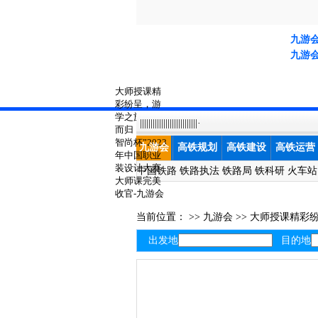
九游
九游
大师授课精
彩纷呈，游
学之旅满载
|||||||||||||||||||||||||||·
而归！“南山
智尚杯”2023
九游会
高铁规划
高铁建设
高铁运营
年中国职业
装设计大赛
中国铁路
铁路执法
铁路局
铁科研
火车站
大师课完美
收官-九游会
当前位置： >>
九游会
>>
大师授课精彩纷
出发地
目的地