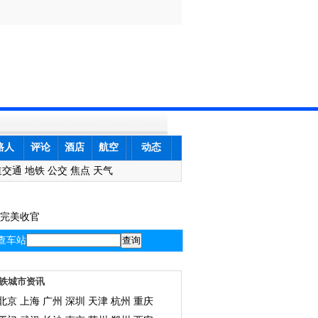
路人
评论
酒店
航空
动态
道交通
地铁
公交
焦点
天气
课完美收官
查车站
铁城市资讯
北京
上海
广州
深圳
天津
杭州
重庆