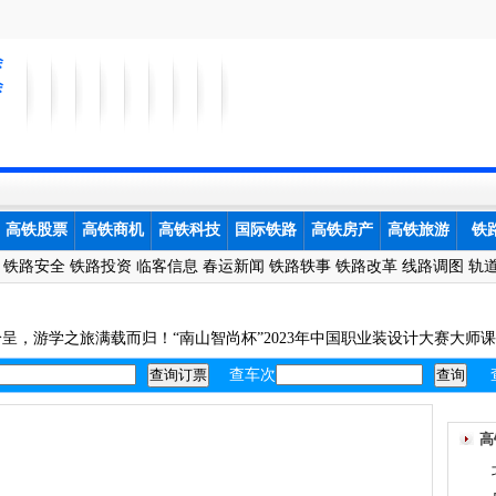
会
会
高铁股票
高铁商机
高铁科技
国际铁路
高铁房产
高铁旅游
铁
铁路安全
铁路投资
临客信息
春运新闻
铁路轶事
铁路改革
线路调图
轨
呈，游学之旅满载而归！“南山智尚杯”2023年中国职业装设计大赛大师
查车次
高