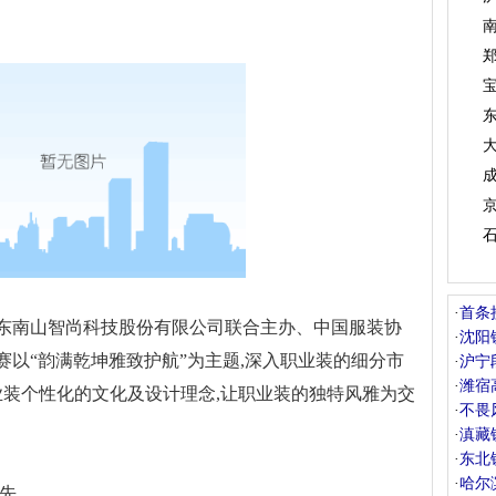
·
首条
南山智尚科技股份有限公司联合主办、中国服装协
·
沈阳
以“韵满乾坤雅致护航”为主题,深入职业装的细分市
·
沪宁
·
潍宿
业装个性化的文化及设计理念,让职业装的独特风雅为交
·
不畏
·
滇藏
·
东北
·
哈尔
先