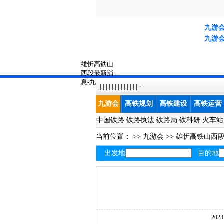
九游
九游
雄忻高铁山
西段最新消
息-九游会
|||||||||||||||||||||||||||·
九游会
高铁规划
高铁建设
高铁运营
中国铁路
铁路执法
铁路局
铁科研
火车站
当前位置： >>
九游会
>>
雄忻高铁山西
出发地
目的地
202