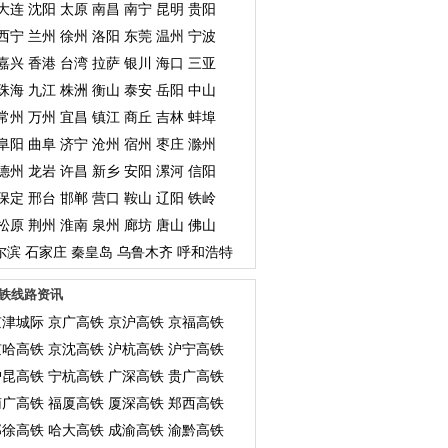
大连
沈阳
太原
南昌
南宁
昆明
贵阳
西宁
兰州
徐州
洛阳
东莞
温州
宁波
嘉兴
香港
台湾
拉萨
银川
海口
三亚
珠海
九江
株洲
衡山
泰安
岳阳
中山
常州
万州
宜昌
镇江
商丘
吉林
蚌埠
阜阳
曲阜
济宁
沧州
宿州
枣庄
滁州
德州
龙岩
许昌
新乡
安阳
漯河
信阳
保定
邢台
邯郸
营口
鞍山
辽阳
铁岭
松原
荆州
淮南
泉州
廊坊
唐山
佛山
尔滨
石家庄
秦皇岛
乌鲁木齐
呼和浩特
铁线路资讯
京津城际
京广高铁
京沪高铁
京福高铁
京哈高铁
京沈高铁
沪杭高铁
沪宁高铁
沪昆高铁
宁杭高铁
广深高铁
贵广高铁
南广高铁
福厦高铁
厦深高铁
郑西高铁
郑徐高铁
哈大高铁
成渝高铁
渝黔高铁