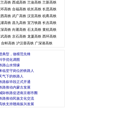
宝兰高铁
西成高铁
兰渝高铁
兰新高铁
东环高铁
合福高铁
杭长高铁
长昆高铁
大西高铁
武广高铁
汉宜高铁
杭甬高铁
成灌高铁
昌九高铁
宜万铁路
长吉高铁
京深高铁
向莆高铁
石太高铁
黄杭高铁
石武高铁
京石高铁
龙厦高铁
西环高铁
合蚌高铁
沪汉蓉高铁
广深港高铁
进典型，做模范先锋
科学优化调图
铁路山水情缘
来临坚守岗位的铁路人
天气下的铁路人
铁路叙毕段正式开通
铁路推动内蒙古发展
城际铁路促进南京都市圈
铁路推动民族文化交流
高铁支持赣南振兴发展