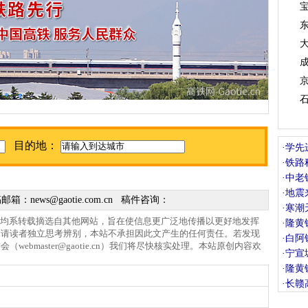
目的地：
·
学先
·
铁路
·
中老
·
地震
稿邮箱：
news@gaotie.com.cn
稿件咨询：
·
寒潮
，均系转载摘选自其他网站，旨在使信息更广泛地传播以更好地发挥
·
隆黄
，请读者独立思考辨别，本站不承担因此文产生的任何责任。若发现
·
白阿
游会（
webmaster@gaotie.cn
）我们将尽快核实处理。本站原创内容欢
·
宁宣
·
隆黄
·
长赣