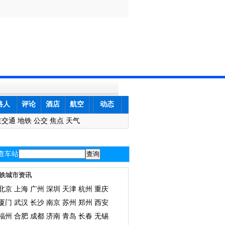
路人
评论
酒店
航空
动态
道交通
地铁
公交
焦点
天气
查车站
铁城市资讯
北京
上海
广州
深圳
天津
杭州
重庆
厦门
武汉
长沙
南京
苏州
郑州
西安
福州
合肥
成都
济南
青岛
长春
无锡