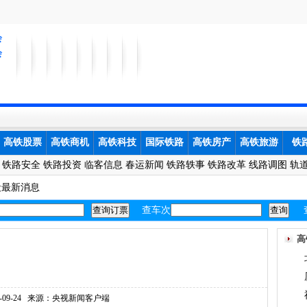
会
会
高铁股票
高铁商机
高铁科技
国际铁路
高铁房产
高铁旅游
铁
铁路安全
铁路投资
临客信息
春运新闻
铁路轶事
铁路改革
线路调图
轨
段最新消息
查车次
高
3-09-24
来源：央视新闻客户端