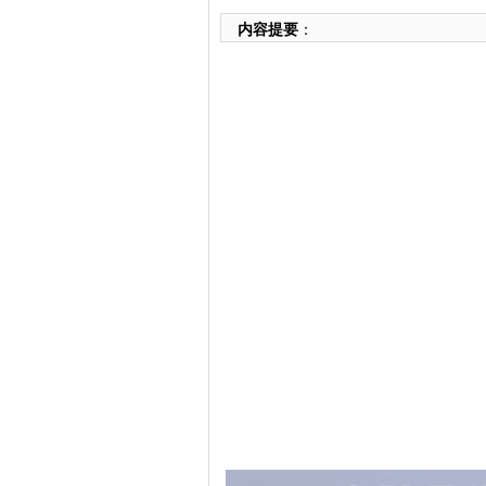
内容提要
：