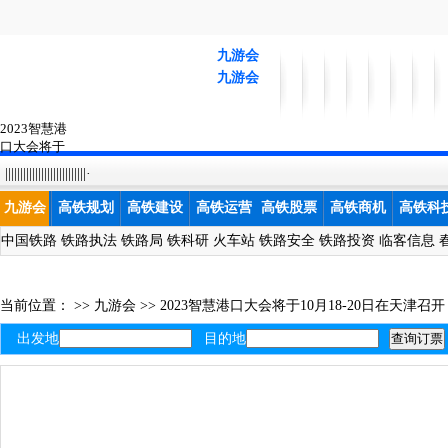
九游会
九游会
2023智慧港
口大会将于
10月18-九游
|||||||||||||||||||||||||||·
会
九游会
高铁规划
高铁建设
高铁运营
高铁股票
高铁商机
高铁科
中国铁路
铁路执法
铁路局
铁科研
火车站
铁路安全
铁路投资
临客信息
当前位置： >>
九游会
>>
2023智慧港口大会将于10月18-20日在天津召开
出发地
目的地