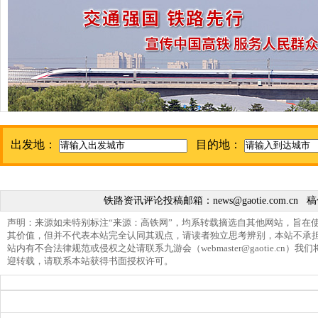
出发地：
目的地：
铁路资讯评论投稿邮箱：
news@gaotie.com.cn
稿
声明：来源如未特别标注“来源：高铁网”，均系转载摘选自其他网站，旨在
其价值，但并不代表本站完全认同其观点，请读者独立思考辨别，本站不承
站内有不合法律规范或侵权之处请联系九游会（
webmaster@gaotie.cn
）我们
迎转载，请联系本站获得书面授权许可。