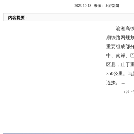
2023-10-18
来源：上游新闻
内容提要
：
渝湘高铁重
期铁路网规划
重要组成部
中、南岸、
区县，止于
350公里。
连接。....
（以上