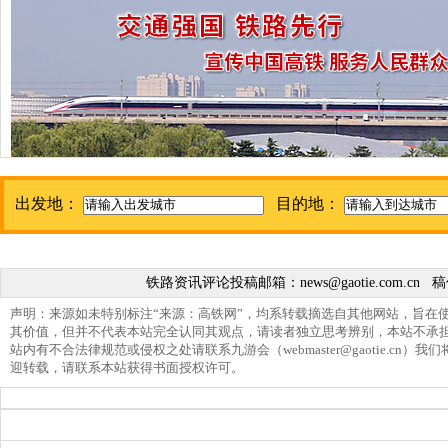
出发地：
目的地：
铁路资讯评论投稿邮箱：
news@gaotie.com.cn
稿
声明：来源如未特别标注“来源：高铁网”，均系转载摘选自其他网站，旨在
其价值，但并不代表本站完全认同其观点，请读者独立思考辨别，本站不承
站内有不合法律规范或侵权之处请联系九游会（
webmaster@gaotie.cn
）我们
迎转载，请联系本站获得书面授权许可。