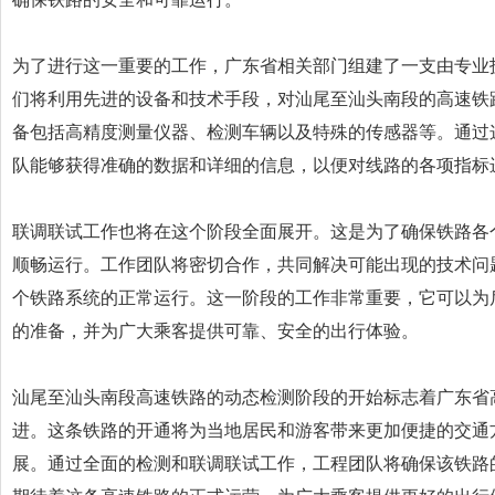
为了进行这一重要的工作，广东省相关部门组建了一支由专业
们将利用先进的设备和技术手段，对汕尾至汕头南段的高速铁
备包括高精度测量仪器、检测车辆以及特殊的传感器等。通过
队能够获得准确的数据和详细的信息，以便对线路的各项指标
联调联试工作也将在这个阶段全面展开。这是为了确保铁路各
顺畅运行。工作团队将密切合作，共同解决可能出现的技术问
个铁路系统的正常运行。这一阶段的工作非常重要，它可以为
的准备，并为广大乘客提供可靠、安全的出行体验。
汕尾至汕头南段高速铁路的动态检测阶段的开始标志着广东省
进。这条铁路的开通将为当地居民和游客带来更加便捷的交通
展。通过全面的检测和联调联试工作，工程团队将确保该铁路