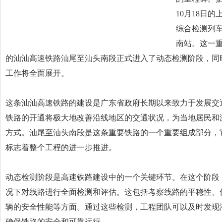
10月18日
综合检测列
南站。这一
的汕汕高速铁路汕尾至汕头南段正式进入了动态检测阶段，同
工作将全面展开。
这条汕汕高速铁路的建设是广东省政府长期以来致力于发展交
铁路的开通将极大地改善沿线地区的交通状况，为当地居民和
方式。汕尾至汕头南段是这条重要铁路的一个重要组成部分，
标志着整个工程的进一步推进。
动态检测阶段是高速铁路建设中的一个关键环节。在这个阶段
况下对线路进行全面检测和评估。这包括考察线路的平稳性、
辆的安全性能等方面。通过这些检测，工程团队可以及时发现
确保铁路的安全和可靠运行。