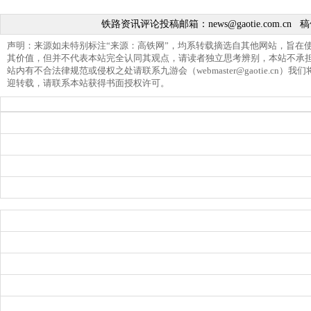
铁路资讯评论投稿邮箱：
news@gaotie.com.cn
稿
声明：来源如未特别标注“来源：高铁网”，均系转载摘选自其他网站，旨在
其价值，但并不代表本站完全认同其观点，请读者独立思考辨别，本站不承
站内有不合法律规范或侵权之处请联系九游会（
webmaster@gaotie.cn
）我们
迎转载，请联系本站获得书面授权许可。