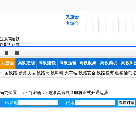
九游会
九游会
这条高速铁
路即将正式
开通运营-九
|||||||||||||||||||||||||||·
游会
九游会
高铁规划
高铁建设
高铁运营
高铁股票
高铁商机
高铁科
中国铁路
铁路执法
铁路局
铁科研
火车站
铁路安全
铁路投资
临客信息
当前位置： >>
九游会
>>
这条高速铁路即将正式开通运营
出发地
目的地