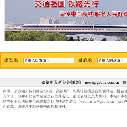
出发地：
目的地：
铁路资讯评论投稿邮箱：
news@gaotie.com.cn
稿
声明：来源如未特别标注“来源：高铁网”，均系转载摘选自其他网站，旨在
其价值，但并不代表本站完全认同其观点，请读者独立思考辨别，本站不承
站内有不合法律规范或侵权之处请联系九游会（
webmaster@gaotie.cn
）我们
迎转载，请联系本站获得书面授权许可。