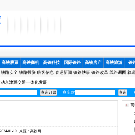
会
会
高铁股票
高铁商机
高铁科技
国际铁路
高铁房产
高铁旅游
铁
铁路安全
铁路投资
临客信息
春运新闻
铁路轶事
铁路改革
线路调图
轨
推动京津冀交通一体化发展
查车次
高
2024-01-19
来源：高铁网