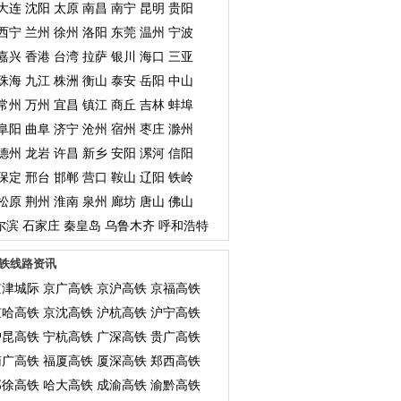
大连
沈阳
太原
南昌
南宁
昆明
贵阳
西宁
兰州
徐州
洛阳
东莞
温州
宁波
嘉兴
香港
台湾
拉萨
银川
海口
三亚
珠海
九江
株洲
衡山
泰安
岳阳
中山
常州
万州
宜昌
镇江
商丘
吉林
蚌埠
阜阳
曲阜
济宁
沧州
宿州
枣庄
滁州
德州
龙岩
许昌
新乡
安阳
漯河
信阳
保定
邢台
邯郸
营口
鞍山
辽阳
铁岭
松原
荆州
淮南
泉州
廊坊
唐山
佛山
尔滨
石家庄
秦皇岛
乌鲁木齐
呼和浩特
铁线路资讯
京津城际
京广高铁
京沪高铁
京福高铁
京哈高铁
京沈高铁
沪杭高铁
沪宁高铁
沪昆高铁
宁杭高铁
广深高铁
贵广高铁
南广高铁
福厦高铁
厦深高铁
郑西高铁
郑徐高铁
哈大高铁
成渝高铁
渝黔高铁