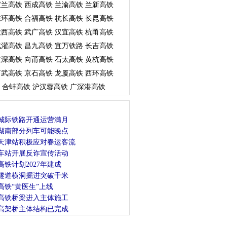
宝兰高铁
西成高铁
兰渝高铁
兰新高铁
东环高铁
合福高铁
杭长高铁
长昆高铁
大西高铁
武广高铁
汉宜高铁
杭甬高铁
成灌高铁
昌九高铁
宜万铁路
长吉高铁
京深高铁
向莆高铁
石太高铁
黄杭高铁
石武高铁
京石高铁
龙厦高铁
西环高铁
合蚌高铁
沪汉蓉高铁
广深港高铁
城际铁路开通运营满月
湖南部分列车可能晚点
天津站积极应对春运客流
车站开展反诈宣传活动
高铁计划2027年建成
隧道横洞掘进突破千米
高铁“黄医生”上线
高铁桥梁进入主体施工
高架桥主体结构已完成