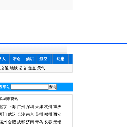
路人
评论
酒店
航空
动态
道交通
地铁
公交
焦点
天气
查车站
铁城市资讯
北京
上海
广州
深圳
天津
杭州
重庆
厦门
武汉
长沙
南京
苏州
郑州
西安
福州
合肥
成都
济南
青岛
长春
无锡