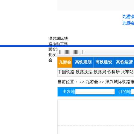
九游
九游
津兴城际铁
路推动京津
冀交通一体
|||||||||||||||||||||||||||·
化发展-九游
会
九游会
高铁规划
高铁建设
高铁运营
中国铁路
铁路执法
铁路局
铁科研
火车站
当前位置： >>
九游会
>>
津兴城际铁路
出发地
目的地