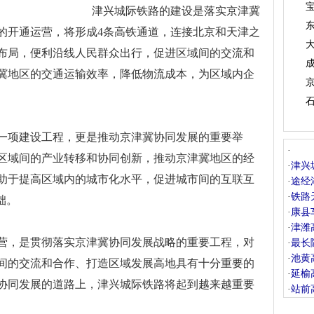
津兴城际铁路的建设是落实京津冀
的开通运营，将形成4条高铁通道，连接北京和天津之
布局，便利沿线人民群众出行，促进区域间的交流和
冀地区的交通运输效率，降低物流成本，为区域内企
项建设工程，更是推动京津冀协同发展的重要举
·
区域间的产业转移和协同创新，推动京津冀地区的经
·
津兴
助于提高区域内的城市化水平，促进城市间的互联互
·
途经
·
铁路
础。
·
康县
·
津潍
，是贯彻落实京津冀协同发展战略的重要工程，对
·
最长
·
池黄
间的交流和合作、打造区域发展高地具有十分重要的
·
延榆
协同发展的道路上，津兴城际铁路将起到越来越重要
·
站前