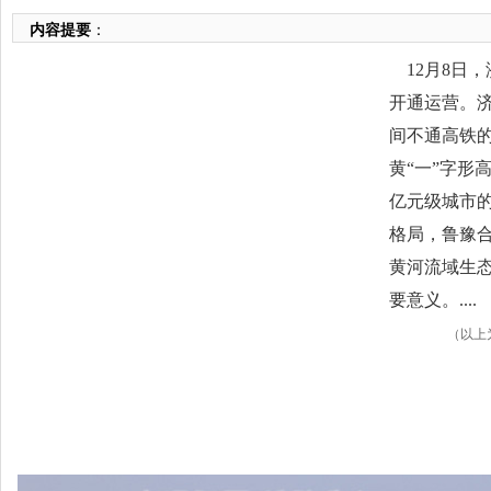
内容提要
：
12月8日
开通运营。
间不通高铁
黄“一”字形
亿元级城市
格局，鲁豫
黄河流域生
要意义。....
（以上