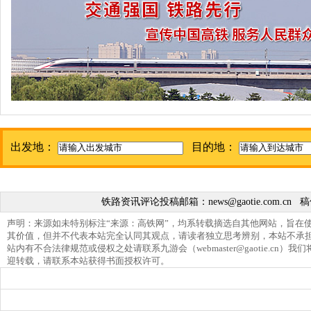
出发地：
目的地：
铁路资讯评论投稿邮箱：
news@gaotie.com.cn
稿
声明：来源如未特别标注“来源：高铁网”，均系转载摘选自其他网站，旨在
其价值，但并不代表本站完全认同其观点，请读者独立思考辨别，本站不承
站内有不合法律规范或侵权之处请联系九游会（
webmaster@gaotie.cn
）我们
迎转载，请联系本站获得书面授权许可。