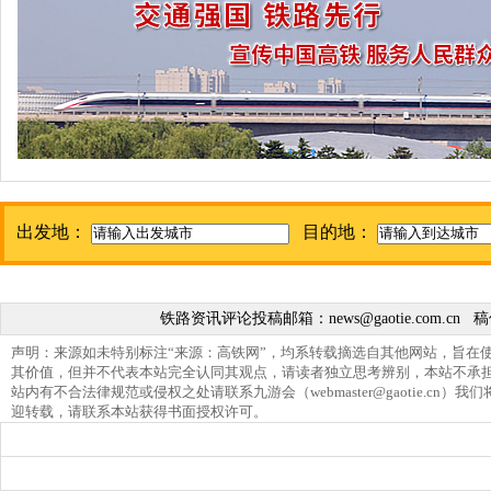
出发地：
目的地：
铁路资讯评论投稿邮箱：
news@gaotie.com.cn
稿
声明：来源如未特别标注“来源：高铁网”，均系转载摘选自其他网站，旨在
其价值，但并不代表本站完全认同其观点，请读者独立思考辨别，本站不承
站内有不合法律规范或侵权之处请联系九游会（
webmaster@gaotie.cn
）我们
迎转载，请联系本站获得书面授权许可。